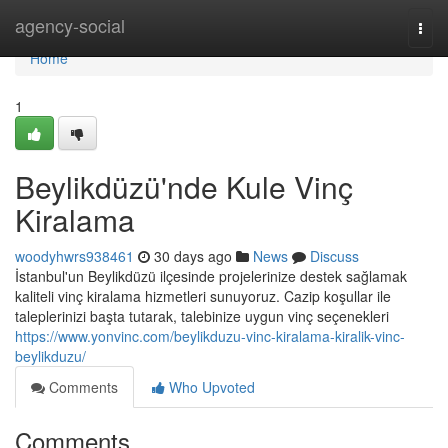
Home
agency-social
Togg
navi
Home
1
Beylikdüzü'nde Kule Vinç
Kiralama
woodyhwrs938461
30 days ago
News
Discuss
İstanbul'un Beylikdüzü ilçesinde projelerinize destek sağlamak
kaliteli vinç kiralama hizmetleri sunuyoruz. Cazip koşullar ile
taleplerinizi başta tutarak, talebinize uygun vinç seçenekleri
https://www.yonvinc.com/beylikduzu-vinc-kiralama-kiralik-vinc-
beylikduzu/
Comments
Who Upvoted
Comments