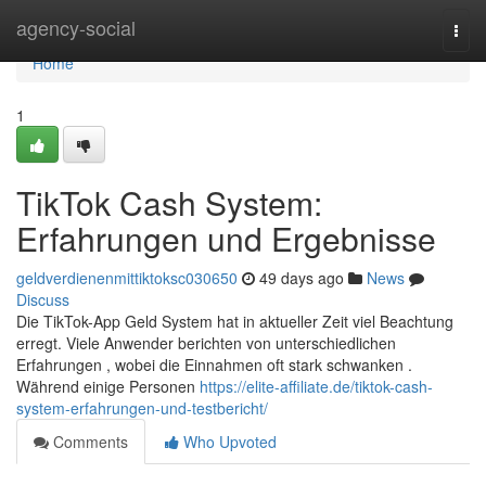
Home
agency-social
Togg
navi
Home
1
TikTok Cash System:
Erfahrungen und Ergebnisse
geldverdienenmittiktoksc030650
49 days ago
News
Discuss
Die TikTok-App Geld System hat in aktueller Zeit viel Beachtung
erregt. Viele Anwender berichten von unterschiedlichen
Erfahrungen , wobei die Einnahmen oft stark schwanken .
Während einige Personen
https://elite-affiliate.de/tiktok-cash-
system-erfahrungen-und-testbericht/
Comments
Who Upvoted