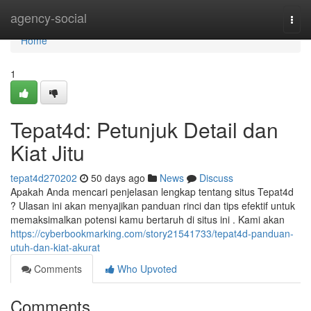
Home
agency-social
Togg
navi
Home
1
Tepat4d: Petunjuk Detail dan
Kiat Jitu
tepat4d270202
50 days ago
News
Discuss
Apakah Anda mencari penjelasan lengkap tentang situs Tepat4d
? Ulasan ini akan menyajikan panduan rinci dan tips efektif untuk
memaksimalkan potensi kamu bertaruh di situs ini . Kami akan
https://cyberbookmarking.com/story21541733/tepat4d-panduan-
utuh-dan-kiat-akurat
Comments
Who Upvoted
Comments