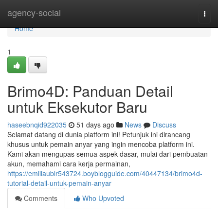
Home
agency-social
Togg
navi
Home
1
Brimo4D: Panduan Detail
untuk Eksekutor Baru
haseebnqid922035
51 days ago
News
Discuss
Selamat datang di dunia platform ini! Petunjuk ini dirancang
khusus untuk pemain anyar yang ingin mencoba platform ini.
Kami akan mengupas semua aspek dasar, mulai dari pembuatan
akun, memahami cara kerja permainan,
https://emiliaublr543724.boyblogguide.com/40447134/brimo4d-
tutorial-detail-untuk-pemain-anyar
Comments
Who Upvoted