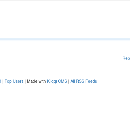
Rep
d
|
Top Users
| Made with
Kliqqi CMS
|
All RSS Feeds