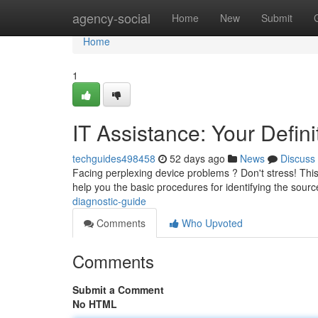
Home
agency-social
Home
New
Submit
Home
1
IT Assistance: Your Defin
techguides498458
52 days ago
News
Discuss
Facing perplexing device problems ? Don't stress! This 
help you the basic procedures for identifying the sourc
diagnostic-guide
Comments
Who Upvoted
Comments
Submit a Comment
No HTML