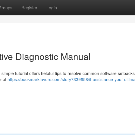
Groups
Register
Login
itive Diagnostic Manual
simple tutorial offers helpful tips to resolve common software setbacks.
e of
https://bookmarkfavors.com/story7339658/it-assistance-your-ultima