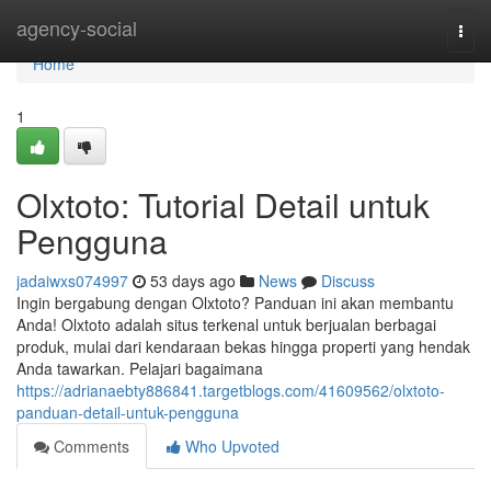
Home
agency-social
Togg
navi
Home
1
Olxtoto: Tutorial Detail untuk
Pengguna
jadaiwxs074997
53 days ago
News
Discuss
Ingin bergabung dengan Olxtoto? Panduan ini akan membantu
Anda! Olxtoto adalah situs terkenal untuk berjualan berbagai
produk, mulai dari kendaraan bekas hingga properti yang hendak
Anda tawarkan. Pelajari bagaimana
https://adrianaebty886841.targetblogs.com/41609562/olxtoto-
panduan-detail-untuk-pengguna
Comments
Who Upvoted