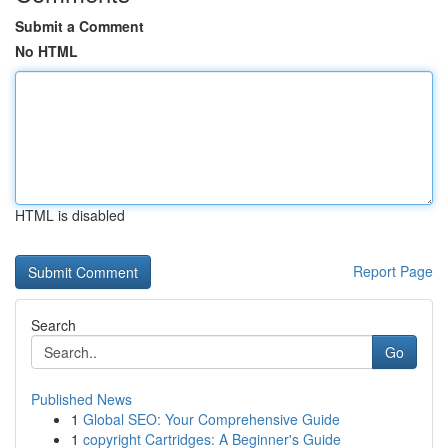
Submit a Comment
No HTML
HTML is disabled
Report Page
Search
Go
Published News
1
Global SEO: Your Comprehensive Guide
1
copyright Cartridges: A Beginner's Guide