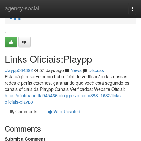
Home
agency-social
Togg
navi
Home
1
Links Oficiais:Playpp
playpp564392
57 days ago
News
Discuss
Esta página serve como hub oficial de verificação das nossas
redes e perfis externos, garantindo que você está seguindo os
canais oficiais da Playpp Canais Verificados: Website Oficial:
https://siobhanmffa945466.bloggazzo.com/38811632/links-
oficiais-playpp
Comments
Who Upvoted
Comments
Submit a Comment