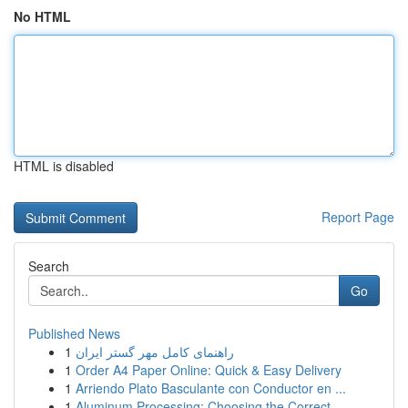
No HTML
HTML is disabled
Report Page
Search
Go
Published News
1
راهنمای کامل مهر گستر ایران
1
Order A4 Paper Online: Quick & Easy Delivery
1
Arriendo Plato Basculante con Conductor en ...
1
Aluminum Processing: Choosing the Correct ...