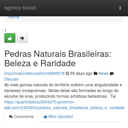
Home
agency-social
Togg
navi
Home
1
Pedras Naturais Brasileiras:
Beleza e Raridade
importnaturalstonesfromb889378
55 days ago
News
Discuss
As mais gemas naturais do território exibem uma singularidade e
escassez excepcionais. Várias delas são formadas ao longo de
séculos de eras, produzindo formas artísticas belíssimas . Tal
https://quartizitebrazil304270.governor-
wiki.com/2403500/pedras_naturais_brasileiras_beleza_e_raridade
Comments
Who Upvoted