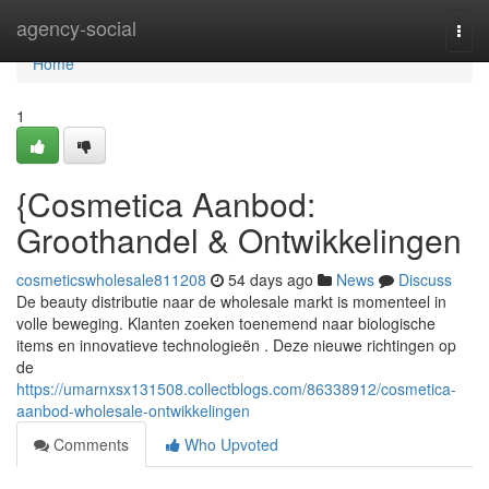
Home
agency-social
Togg
navi
Home
1
{Cosmetica Aanbod:
Groothandel & Ontwikkelingen
cosmeticswholesale811208
54 days ago
News
Discuss
De beauty distributie naar de wholesale markt is momenteel in
volle beweging. Klanten zoeken toenemend naar biologische
items en innovatieve technologieën . Deze nieuwe richtingen op
de
https://umarnxsx131508.collectblogs.com/86338912/cosmetica-
aanbod-wholesale-ontwikkelingen
Comments
Who Upvoted