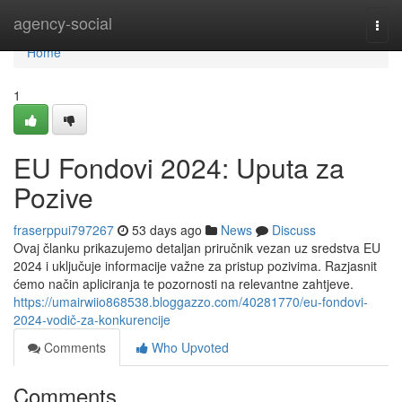
Home
agency-social
Togg
navi
Home
1
EU Fondovi 2024: Uputa za
Pozive
fraserppui797267
53 days ago
News
Discuss
Ovaj članku prikazujemo detaljan priručnik vezan uz sredstva EU
2024 i uključuje informacije važne za pristup pozivima. Razjasnit
ćemo način apliciranja te pozornosti na relevantne zahtjeve.
https://umairwiio868538.bloggazzo.com/40281770/eu-fondovi-
2024-vodič-za-konkurencije
Comments
Who Upvoted
Comments