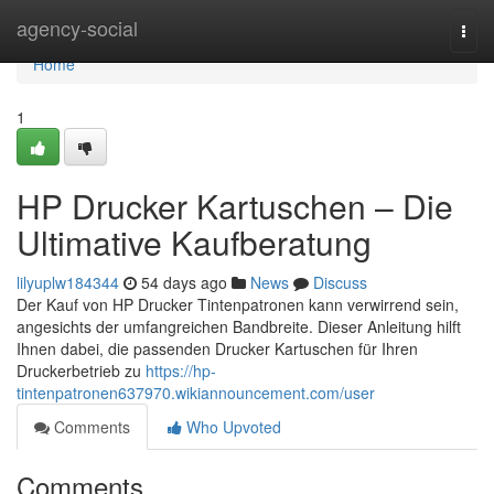
Home
agency-social
Togg
navi
Home
1
HP Drucker Kartuschen – Die
Ultimative Kaufberatung
lilyuplw184344
54 days ago
News
Discuss
Der Kauf von HP Drucker Tintenpatronen kann verwirrend sein,
angesichts der umfangreichen Bandbreite. Dieser Anleitung hilft
Ihnen dabei, die passenden Drucker Kartuschen für Ihren
Druckerbetrieb zu
https://hp-
tintenpatronen637970.wikiannouncement.com/user
Comments
Who Upvoted
Comments