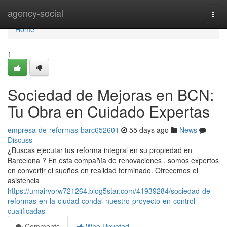
Home
agency-social
Togg
navi
Home
1
Sociedad de Mejoras en BCN:
Tu Obra en Cuidado Expertas
empresa-de-reformas-barc652601
55 days ago
News
Discuss
¿Buscas ejecutar tus reforma integral en su propiedad en
Barcelona ? En esta compañía de renovaciones , somos expertos
en convertir el sueños en realidad terminado. Ofrecemos el
asistencia
https://umairvorw721264.blog5star.com/41939284/sociedad-de-
reformas-en-la-ciudad-condal-nuestro-proyecto-en-control-
cualificadas
Comments
Who Upvoted