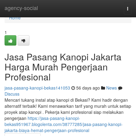
Home
agency-social
Togg
navi
Home
1
Jasa Pasang Kanopi Jakarta
Harga Murah Pengerjaan
Profesional
jasa-pasang-kanopi-bekas141053
56 days ago
News
Discuss
Mencari tukang instal atap kanopi di Bekasi? Kami hadir dengan
alternatif terbaik! Kami menawarkan tarif yang murah untuk setiap
proyek atap kanopi . Pekerja kami profesional siap melakukan
pengerjaan
https://jasa-pasang-kanopi-
bekas951967.blogolenta.com/38777285/jasa-pasang-kanopi-
jakarta-biaya-hemat-pengerjaan-profesional