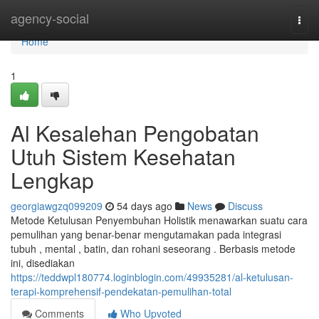
Home
agency-social
Togg
navi
Home
1
Al Kesalehan Pengobatan
Utuh Sistem Kesehatan
Lengkap
georgiawgzq099209
54 days ago
News
Discuss
Metode Ketulusan Penyembuhan Holistik menawarkan suatu cara
pemulihan yang benar-benar mengutamakan pada integrasi
tubuh , mental , batin, dan rohani seseorang . Berbasis metode
ini, disediakan
https://teddwpl180774.loginblogin.com/49935281/al-ketulusan-
terapi-komprehensif-pendekatan-pemulihan-total
Comments
Who Upvoted