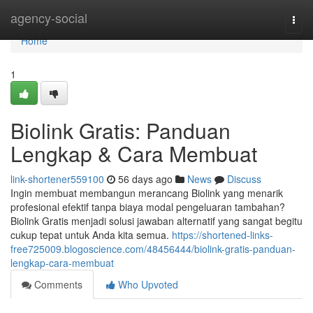
Home
agency-social
Togg
navi
Home
1
Biolink Gratis: Panduan
Lengkap & Cara Membuat
link-shortener559100
56 days ago
News
Discuss
Ingin membuat membangun merancang Biolink yang menarik
profesional efektif tanpa biaya modal pengeluaran tambahan?
Biolink Gratis menjadi solusi jawaban alternatif yang sangat begitu
cukup tepat untuk Anda kita semua.
https://shortened-links-
free725009.blogoscience.com/48456444/biolink-gratis-panduan-
lengkap-cara-membuat
Comments
Who Upvoted