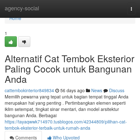
Home
agency-social
Togg
navi
Home
1
Alternatif Cat Tembok Eksterior
Paling Cocok untuk Bangunan
Anda
cattembokinterior849834
56 days ago
News
Discuss
Memilih pewarna yang tepat untuk bagian tempat tinggal Anda
merupakan hal yang penting . Pertimbangkan elemen seperti
iklim setempat, tingkat sinar mentari, dan model arsitektur
bangunan Anda. Berbagai
https://tayaqwwk714970.tusblogos.com/42344809/pilihan-cat-
tembok-eksterior-terbaik-untuk-rumah-anda
Comments
Who Upvoted