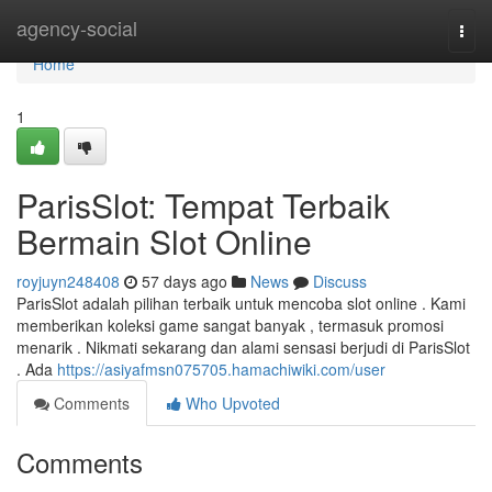
Home
agency-social
Togg
navi
Home
1
ParisSlot: Tempat Terbaik
Bermain Slot Online
royjuyn248408
57 days ago
News
Discuss
ParisSlot adalah pilihan terbaik untuk mencoba slot online . Kami
memberikan koleksi game sangat banyak , termasuk promosi
menarik . Nikmati sekarang dan alami sensasi berjudi di ParisSlot
. Ada
https://asiyafmsn075705.hamachiwiki.com/user
Comments
Who Upvoted
Comments