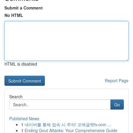
Submit a Comment
No HTML
HTML is disabled
Report Page
Search
Go
Published News
1
네이버를 통해 접속 시 주의! 오메글랫tv.com ...
1
Ending Gout Attacks: Your Comprehensive Guide