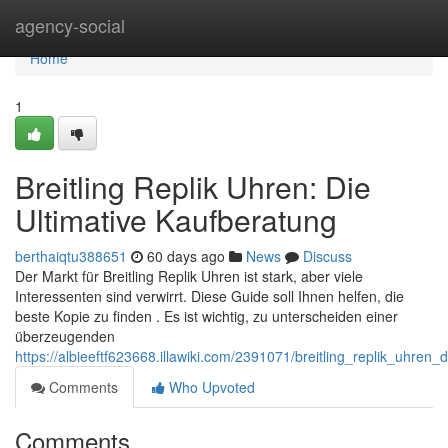
Home
agency-social
Home
1
Breitling Replik Uhren: Die
Ultimative Kaufberatung
berthaiqtu388651
60 days ago
News
Discuss
Der Markt für Breitling Replik Uhren ist stark, aber viele
Interessenten sind verwirrt. Diese Guide soll Ihnen helfen, die
beste Kopie zu finden . Es ist wichtig, zu unterscheiden einer
überzeugenden
https://albieeftf623668.illawiki.com/2391071/breitling_replik_uhren_
Comments
Who Upvoted
Comments