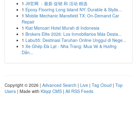
1
J9官网 ：最新 促销 和 活动 精选
1
Epoxy Flooring Long Island NY: Durable & Stylis...
1
Mobile Mechanic Mansfield TX: On-Demand Car
Repair
1
Kiat Mencari Hotel Murah di Indonesia
1
Brokers Elite 2026: Los Inmobiliarios Más Desta...
1
Labu55: Destinasi Taruhan Online Unggul di Nege...
1
Xe Ghép Đà Lạt - Nha Trang: Mua Vé & Hướng
Dẫn...
Copyright © 2026 |
Advanced Search
|
Live
|
Tag Cloud
|
Top
Users
| Made with
Kliqqi CMS
|
All RSS Feeds