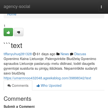
Home
agency-social
Togg
navi
Home
1
```text
tiffanyuhuq281328
61 days ago
News
Discuss
Gyvenimo Kaina Lietuvoje: Palengvinkite Biudžetą Gyvenimo
sąnaudos Lietuvoje pastaruoju metu didinasi, todėl daugelis
gyventojai susiduria su pinigų iššūkiais. Nepamirškite sudaryti
savo biudžetą
https://umarmnoo432048.ageeksblog.com/39898342/text
Comments
Who Upvoted
Comments
Submit a Comment