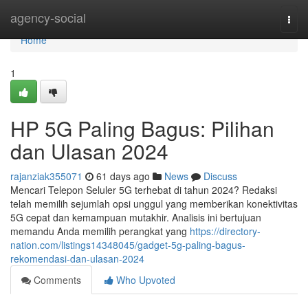
Home
agency-social
Togg
navi
Home
1
HP 5G Paling Bagus: Pilihan
dan Ulasan 2024
rajanziak355071
61 days ago
News
Discuss
Mencari Telepon Seluler 5G terhebat di tahun 2024? Redaksi
telah memilih sejumlah opsi unggul yang memberikan konektivitas
5G cepat dan kemampuan mutakhir. Analisis ini bertujuan
memandu Anda memilih perangkat yang
https://directory-
nation.com/listings14348045/gadget-5g-paling-bagus-
rekomendasi-dan-ulasan-2024
Comments
Who Upvoted