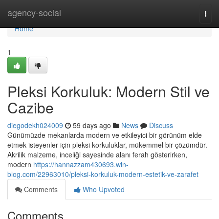
Home
agency-social
Togg
navi
Home
1
Pleksi Korkuluk: Modern Stil ve
Cazibe
diegodekh024009
59 days ago
News
Discuss
Günümüzde mekanlarda modern ve etkileyici bir görünüm elde
etmek isteyenler için pleksi korkuluklar, mükemmel bir çözümdür.
Akrilik malzeme, inceliği sayesinde alanı ferah gösterirken,
modern
https://hannazzam430693.win-
blog.com/22963010/pleksi-korkuluk-modern-estetik-ve-zarafet
Comments
Who Upvoted
Comments