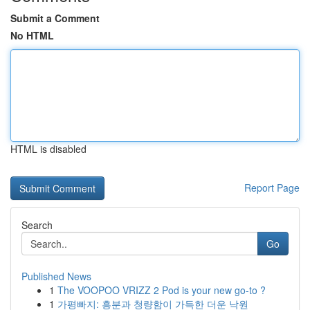
Submit a Comment
No HTML
HTML is disabled
Report Page
Search
Go
Published News
1
The VOOPOO VRIZZ 2 Pod is your new go-to ?
1
가평빠지: 흥분과 청량함이 가득한 더운 낙원