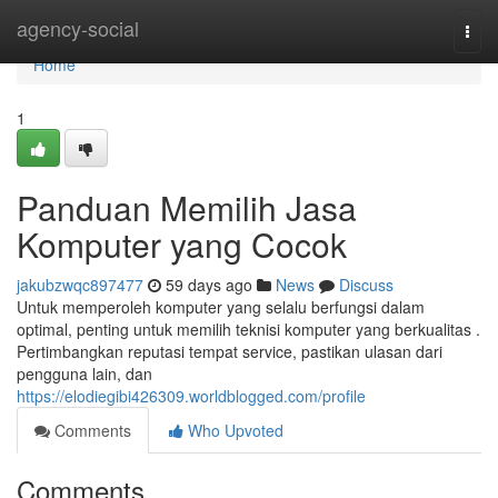
Home
agency-social
Togg
navi
Home
1
Panduan Memilih Jasa
Komputer yang Cocok
jakubzwqc897477
59 days ago
News
Discuss
Untuk memperoleh komputer yang selalu berfungsi dalam
optimal, penting untuk memilih teknisi komputer yang berkualitas .
Pertimbangkan reputasi tempat service, pastikan ulasan dari
pengguna lain, dan
https://elodiegibi426309.worldblogged.com/profile
Comments
Who Upvoted
Comments