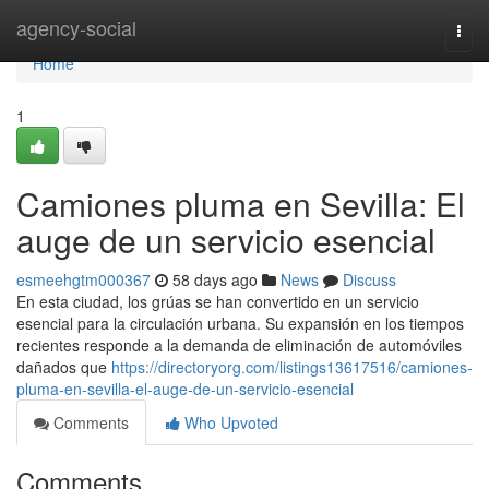
Home
agency-social
Togg
navi
Home
1
Camiones pluma en Sevilla: El
auge de un servicio esencial
esmeehgtm000367
58 days ago
News
Discuss
En esta ciudad, los grúas se han convertido en un servicio
esencial para la circulación urbana. Su expansión en los tiempos
recientes responde a la demanda de eliminación de automóviles
dañados que
https://directoryorg.com/listings13617516/camiones-
pluma-en-sevilla-el-auge-de-un-servicio-esencial
Comments
Who Upvoted
Comments