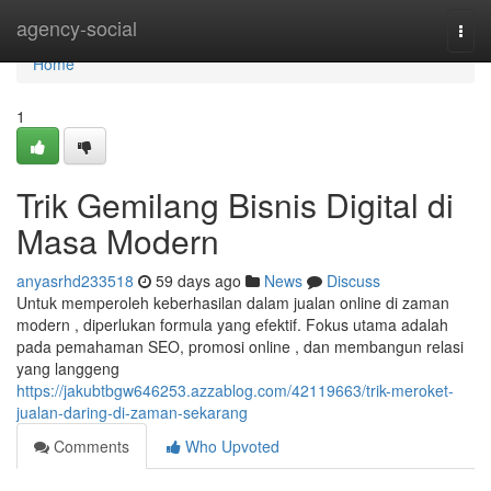
Home
agency-social
Togg
navi
Home
1
Trik Gemilang Bisnis Digital di
Masa Modern
anyasrhd233518
59 days ago
News
Discuss
Untuk memperoleh keberhasilan dalam jualan online di zaman
modern , diperlukan formula yang efektif. Fokus utama adalah
pada pemahaman SEO, promosi online , dan membangun relasi
yang langgeng
https://jakubtbgw646253.azzablog.com/42119663/trik-meroket-
jualan-daring-di-zaman-sekarang
Comments
Who Upvoted