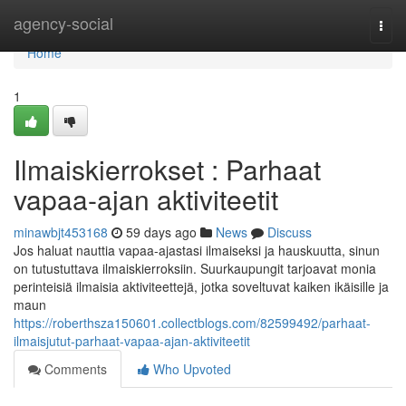
Home
agency-social
Togg
navi
Home
1
Ilmaiskierrokset : Parhaat
vapaa-ajan aktiviteetit
minawbjt453168
59 days ago
News
Discuss
Jos haluat nauttia vapaa-ajastasi ilmaiseksi ja hauskuutta, sinun
on tutustuttava ilmaiskierroksiin. Suurkaupungit tarjoavat monia
perinteisiä ilmaisia aktiviteettejä, jotka soveltuvat kaiken ikäisille ja
maun
https://roberthsza150601.collectblogs.com/82599492/parhaat-
ilmaisjutut-parhaat-vapaa-ajan-aktiviteetit
Comments
Who Upvoted