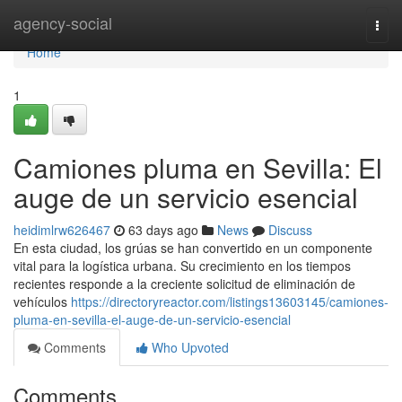
Home
agency-social
Togg
navi
Home
1
Camiones pluma en Sevilla: El
auge de un servicio esencial
heidimlrw626467
63 days ago
News
Discuss
En esta ciudad, los grúas se han convertido en un componente
vital para la logística urbana. Su crecimiento en los tiempos
recientes responde a la creciente solicitud de eliminación de
vehículos
https://directoryreactor.com/listings13603145/camiones-
pluma-en-sevilla-el-auge-de-un-servicio-esencial
Comments
Who Upvoted
Comments