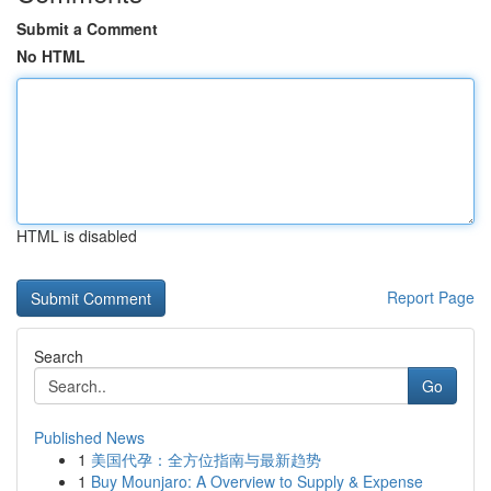
Submit a Comment
No HTML
HTML is disabled
Report Page
Search
Go
Published News
1
美国代孕：全方位指南与最新趋势
1
Buy Mounjaro: A Overview to Supply & Expense