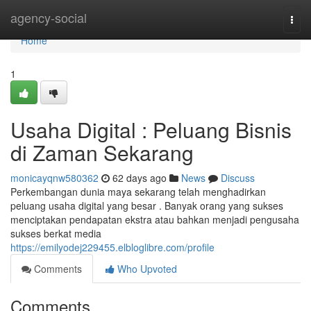
Home
agency-social
Togg
navi
Home
1
Usaha Digital : Peluang Bisnis
di Zaman Sekarang
monicayqnw580362
62 days ago
News
Discuss
Perkembangan dunia maya sekarang telah menghadirkan
peluang usaha digital yang besar . Banyak orang yang sukses
menciptakan pendapatan ekstra atau bahkan menjadi pengusaha
sukses berkat media
https://emilyodej229455.elbloglibre.com/profile
Comments
Who Upvoted
Comments