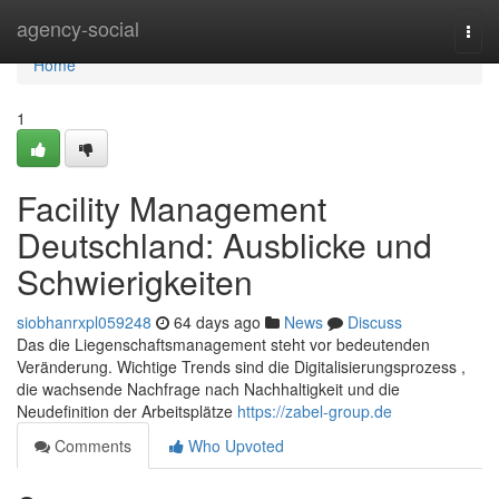
Home
agency-social
Togg
navi
Home
1
Facility Management
Deutschland: Ausblicke und
Schwierigkeiten
siobhanrxpl059248
64 days ago
News
Discuss
Das die Liegenschaftsmanagement steht vor bedeutenden
Veränderung. Wichtige Trends sind die Digitalisierungsprozess ,
die wachsende Nachfrage nach Nachhaltigkeit und die
Neudefinition der Arbeitsplätze
https://zabel-group.de
Comments
Who Upvoted