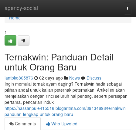
Home
agency-social
Togg
navi
Home
1
Ternakwin: Panduan Detail
untuk Orang Baru
iantbkq865876
62 days ago
News
Discuss
Ingin memulai ternak ayam daging? Ternakwin hadir sebagai
pilihan andal untuk kalian peternak peternakan. Artikel ini akan
menjelaskan dengan rinci seluruh hal penting, seperti persiapan
pertama, pencarian induk
https://hassanpuie415516.blogaritma.com/39434698/ternakwin-
panduan-lengkap-untuk-orang-baru
Comments
Who Upvoted