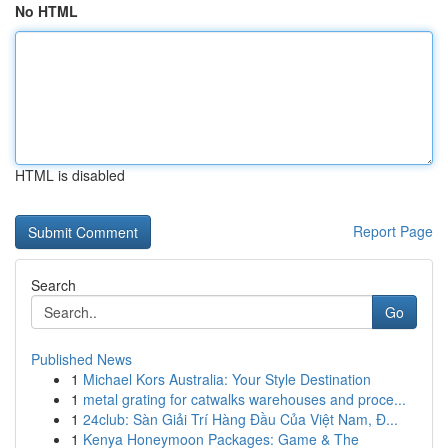
No HTML
HTML is disabled
Report Page
Search
Go
Published News
1
Michael Kors Australia: Your Style Destination
1
metal grating for catwalks warehouses and proce...
1
24club: Sàn Giải Trí Hàng Đầu Của Việt Nam, Đ...
1
Kenya Honeymoon Packages: Game & The