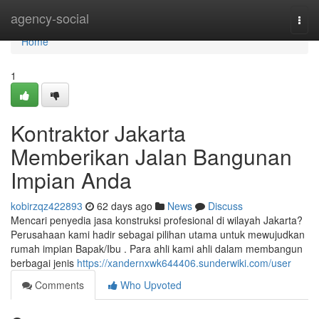
Home
agency-social
Togg
navi
Home
1
Kontraktor Jakarta
Memberikan Jalan Bangunan
Impian Anda
kobirzqz422893
62 days ago
News
Discuss
Mencari penyedia jasa konstruksi profesional di wilayah Jakarta?
Perusahaan kami hadir sebagai pilihan utama untuk mewujudkan
rumah impian Bapak/Ibu . Para ahli kami ahli dalam membangun
berbagai jenis
https://xandernxwk644406.sunderwiki.com/user
Comments
Who Upvoted