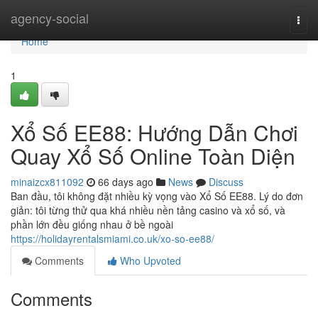
Home
agency-social
Togg
navi
Home
1
Xổ Số EE88: Hướng Dẫn Chơi
Quay Xổ Số Online Toàn Diện
minaizcx811092
66 days ago
News
Discuss
Ban đầu, tôi không đặt nhiều kỳ vọng vào Xổ Số EE88. Lý do đơn
giản: tôi từng thử qua khá nhiều nền tảng casino và xổ số, và
phần lớn đều giống nhau ở bề ngoài
https://holidayrentalsmiami.co.uk/xo-so-ee88/
Comments
Who Upvoted
Comments