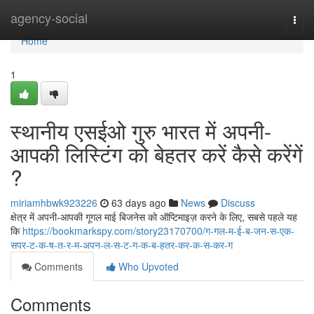
Home
agency-social
Togg
navi
Home
1
स्थानीय एसईओ गुरु भारत में अपनी-
आपकी लिस्टिंग को बेहतर करें कैसे करेंगें
?
miriamhbwk923226
63 days ago
News
Discuss
क्षेत्र में अपनी-आपकी गूगल माई बिजनेस को ऑप्टिमाइज़ करने के लिए, सबसे पहले यह
कि
https://bookmarkspy.com/story23170700/ग-गल-म-ई-ब-जन-स-एक-
सपर-ट-क-ष-त-र-म-अपन-ल-स-ट-ग-क-ब-हतर-कर-क-स-कर-ग
Comments
Who Upvoted
Comments