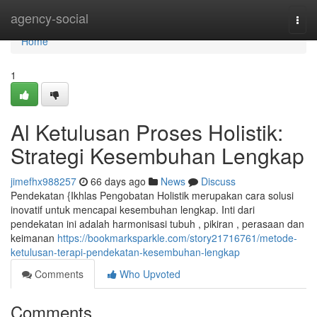
Home
agency-social
Togg
navi
Home
1
Al Ketulusan Proses Holistik:
Strategi Kesembuhan Lengkap
jimefhx988257
66 days ago
News
Discuss
Pendekatan {Ikhlas Pengobatan Holistik merupakan cara solusi
inovatif untuk mencapai kesembuhan lengkap. Inti dari
pendekatan ini adalah harmonisasi tubuh , pikiran , perasaan dan
keimanan
https://bookmarksparkle.com/story21716761/metode-
ketulusan-terapi-pendekatan-kesembuhan-lengkap
Comments
Who Upvoted
Comments