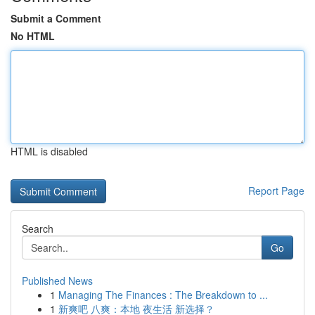
Submit a Comment
No HTML
HTML is disabled
Report Page
Search
Go
Published News
1
Managing The Finances : The Breakdown to ...
1
新爽吧 八爽：本地 夜生活 新选择？