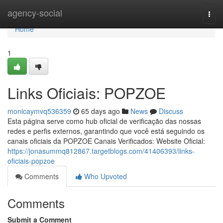
Home
agency-social
Togg
navi
Home
1
Links Oficiais: POPZOE
monicaymvq536359
65 days ago
News
Discuss
Esta página serve como hub oficial de verificação das nossas
redes e perfis externos, garantindo que você está seguindo os
canais oficiais da POPZOE Canais Verificados: Website Oficial:
https://jonasummq812867.targetblogs.com/41406393/links-
oficiais-popzoe
Comments
Who Upvoted
Comments
Submit a Comment