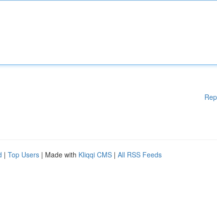
Rep
d
|
Top Users
| Made with
Kliqqi CMS
|
All RSS Feeds