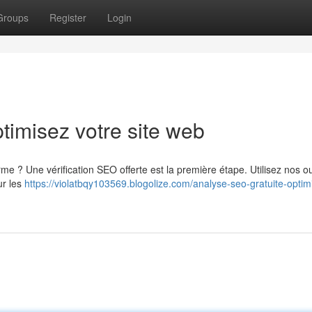
Groups
Register
Login
timisez votre site web
e ? Une vérification SEO offerte est la première étape. Utilisez nos ou
ur les
https://violatbqy103569.blogolize.com/analyse-seo-gratuite-optim