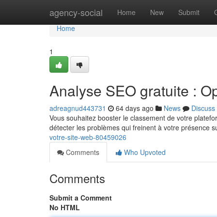
Home
agency-social
Home
New
Submit
Home
1
Analyse SEO gratuite : Op
adreagnud443731
64 days ago
News
Discuss
Vous souhaitez booster le classement de votre plateform
détecter les problèmes qui freinent à votre présence s
votre-site-web-80459026
Comments
Who Upvoted
Comments
Submit a Comment
No HTML