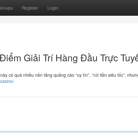
Groups
Register
Login
 Điểm Giải Trí Hàng Đầu Trực Tuy
ày có quá nhiều nền tảng quảng cáo “uy tín”, “rút tiền siêu tốc”, nhưn
-casino/