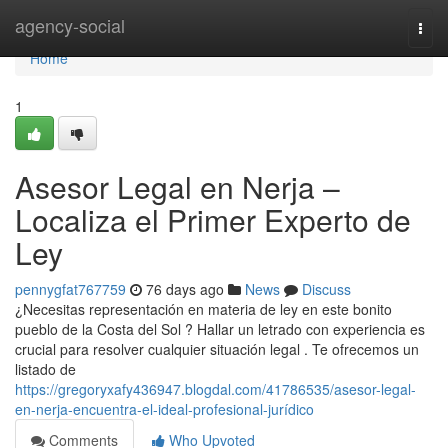
Home
agency-social
Togg
navi
Home
1
Asesor Legal en Nerja –
Localiza el Primer Experto de
Ley
pennygfat767759
76 days ago
News
Discuss
¿Necesitas representación en materia de ley en este bonito
pueblo de la Costa del Sol ? Hallar un letrado con experiencia es
crucial para resolver cualquier situación legal . Te ofrecemos un
listado de
https://gregoryxafy436947.blogdal.com/41786535/asesor-legal-
en-nerja-encuentra-el-ideal-profesional-jurídico
Comments
Who Upvoted