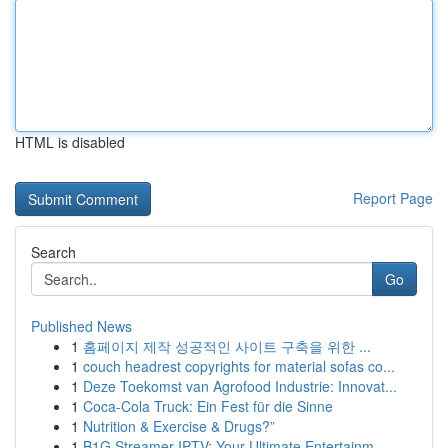
HTML is disabled
Report Page
Search
Go
Published News
1
홈페이지 제작 성공적인 사이트 구축을 위한 ...
1
couch headrest copyrights for material sofas co...
1
Deze Toekomst van Agrofood Industrie: Innovat...
1
Coca-Cola Truck: Ein Fest für die Sinne
1
Nutrition & Exercise & Drugs?”
1
B1G Streamer IPTV: Your Ultimate Entertainm...