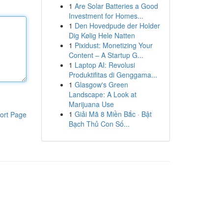
1
Are Solar Batteries a Good
Investment for Homes...
1
Den Hovedpude der Holder
Dig Kølig Hele Natten
1
Pixidust: Monetizing Your
Content – A Startup G...
1
Laptop AI: Revolusi
Produktifitas di Genggama...
1
Glasgow's Green
Landscape: A Look at
Marijuana Use
1
Giải Mã 8 Miền Bắc · Bật
ort Page
Bạch Thủ Con Số...