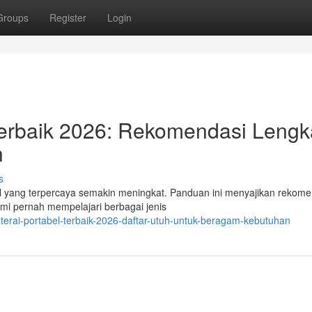
Groups
Register
Login
erbaik 2026: Rekomendasi Leng
n
s
l yang terpercaya semakin meningkat. Panduan ini menyajikan rekome
Kami pernah mempelajari berbagai jenis
terai-portabel-terbaik-2026-daftar-utuh-untuk-beragam-kebutuhan