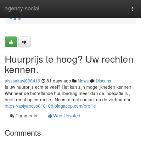
Home
agency-social
Togg
navi
Home
1
Huurprijs te hoog? Uw rechten
kennen.
alyssakayj696419
81 days ago
News
Discuss
Is uw huurprijs echt te veel? Het kan zijn mogelijkheden kennen .
Wanneer de betreffende huurbedrag meer dan de indexatie is ,
heeft recht op correctie . Neem direct contact op de verhuurder
https://asiyabcyo616188.blogacep.com/profile
Comments
Who Upvoted
Comments