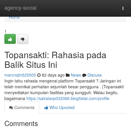
Home
agency-social
Togg
navi
Home
1
Topansakti: Rahasia pada
Balik Situs Ini
marcnqtn525505
82 days ago
News
Discuss
Ingin tahu rahasia mengenai platform Topansakti ? Jaringan ini
telah memikat perhatian sejumlah besar pengguna . {Topansakti
menyediakan kumpulan fasilitas yang sungguh. Walau begitu,
bagaimana
https://sairaiavp032066.blog5star.com/profile
Comments
Who Upvoted
Comments