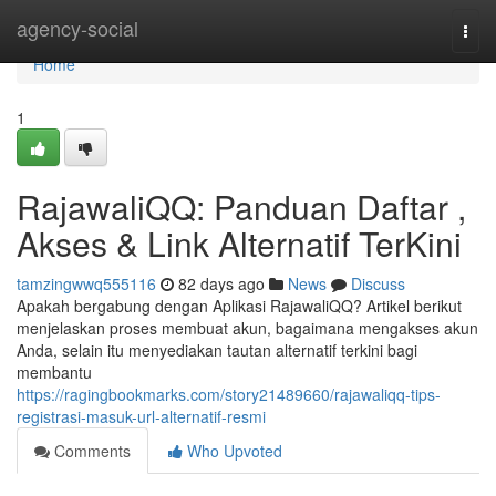
Home
agency-social
Togg
navi
Home
1
RajawaliQQ: Panduan Daftar ,
Akses & Link Alternatif TerKini
tamzingwwq555116
82 days ago
News
Discuss
Apakah bergabung dengan Aplikasi RajawaliQQ? Artikel berikut
menjelaskan proses membuat akun, bagaimana mengakses akun
Anda, selain itu menyediakan tautan alternatif terkini bagi
membantu
https://ragingbookmarks.com/story21489660/rajawaliqq-tips-
registrasi-masuk-url-alternatif-resmi
Comments
Who Upvoted