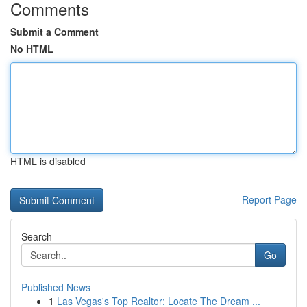
Comments
Submit a Comment
No HTML
HTML is disabled
Report Page
Search
Go
Published News
1
Las Vegas's Top Realtor: Locate The Dream ...