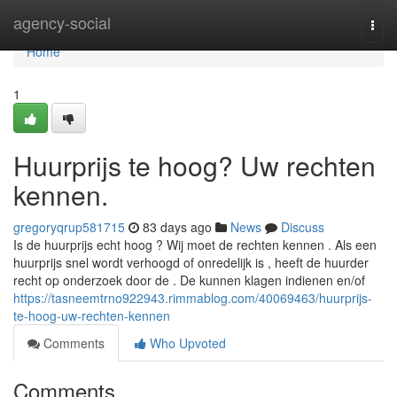
Home
agency-social
Togg
navi
Home
1
Huurprijs te hoog? Uw rechten
kennen.
gregoryqrup581715
83 days ago
News
Discuss
Is de huurprijs echt hoog ? Wij moet de rechten kennen . Als een
huurprijs snel wordt verhoogd of onredelijk is , heeft de huurder
recht op onderzoek door de . De kunnen klagen indienen en/of
https://tasneemtrno922943.rimmablog.com/40069463/huurprijs-
te-hoog-uw-rechten-kennen
Comments
Who Upvoted
Comments