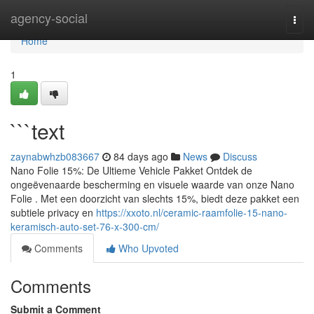
Home
agency-social
Togg
navi
Home
1
```text
zaynabwhzb083667
84 days ago
News
Discuss
Nano Folie 15%: De Ultieme Vehicle Pakket Ontdek de
ongeëvenaarde bescherming en visuele waarde van onze Nano
Folie . Met een doorzicht van slechts 15%, biedt deze pakket een
subtiele privacy en
https://xxoto.nl/ceramic-raamfolie-15-nano-
keramisch-auto-set-76-x-300-cm/
Comments
Who Upvoted
Comments
Submit a Comment