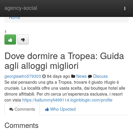
Home
agency-social
Togg
navi
Home
1
Dove dormire a Tropea: Guida
agli alloggi migliori
georgiawtro579303
84 days ago
News
Discuss
Se stai pensando una gita a Tropea, trovare il giusto rifugio è
cruciale. La località offre una vasta scelta, dai boutique hotel alle
dimore affittabili. Per chi cerca un’esperienza esclusiva, i resort
con vista
https://kallummyfi499114.loginblogin.com/profile
Comments
Who Upvoted
Comments