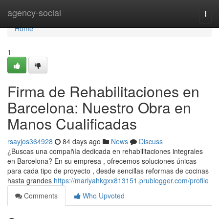
Home
agency-social
Togg
navi
Home
1
Firma de Rehabilitaciones en
Barcelona: Nuestro Obra en
Manos Cualificadas
rsayjos364928
84 days ago
News
Discuss
¿Buscas una compañía dedicada en rehabilitaciones integrales
en Barcelona? En su empresa , ofrecemos soluciones únicas
para cada tipo de proyecto , desde sencillas reformas de cocinas
hasta grandes
https://mariyahkgxx813151.prublogger.com/profile
Comments
Who Upvoted