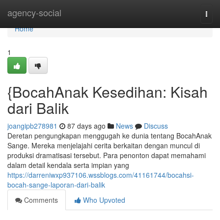
Home
agency-social
Togg
navi
Home
1
{BocahAnak Kesedihan: Kisah
dari Balik
joangipb278981
87 days ago
News
Discuss
Deretan pengungkapan menggugah ke dunia tentang BocahAnak
Sange. Mereka menjelajahi cerita berkaitan dengan muncul di
produksi dramatisasi tersebut. Para penonton dapat memahami
dalam detail kendala serta impian yang
https://darreniwxp937106.wssblogs.com/41161744/bocahsi-
bocah-sange-laporan-dari-balik
Comments
Who Upvoted