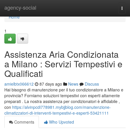
Home
agency-social
Togg
navi
Home
1
Assistenza Aria Condizionata
a Milano : Servizi Tempestivi e
Qualificati
amielbtx066612
87 days ago
News
Discuss
Hai bisogno di manutenzione per il tuo condizionatore a Milano e
provincia? Forniamo soluzioni tempestivi con esperti altamente
preparati . La nostra assistenza per condizionatori è affidabile ,
con
https://alvinpcdi778981.mybjjblog.com/manutenzione-
climatizzatori-di-interventi-tempestivi-e-esperti-53421111
Comments
Who Upvoted